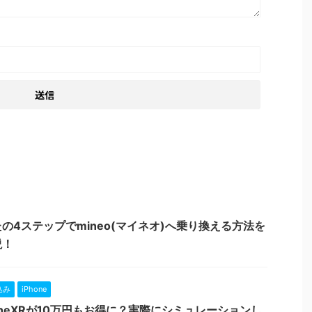
の4ステップでmineo(マイネオ)へ乗り換える方法を
説！
込み
iPhone
PhoneXRが10万円もお得に？実際にシミュレーションし