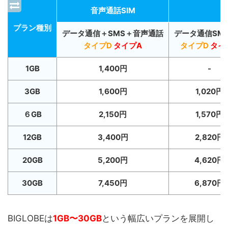
音声通話SIM
プラン種別
データ通信＋SMS＋音声通話
データ通信SM
タイプD
タイプA
タイプD
タイ
1GB
1,400円
-
3GB
1,600円
1,020円
６GB
2,150円
1,570円
12GB
3,400円
2,820円
20GB
5,200円
4,620円
30GB
7,450円
6,870円
BIGLOBEは
1GB〜30GB
という幅広いプランを展開し