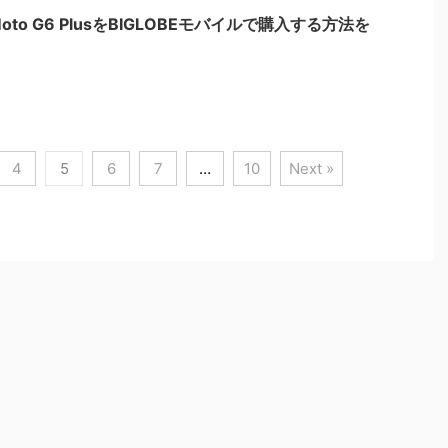
o G6 PlusをBIGLOBEモバイルで購入する方法を
4
5
6
7
…
10
Next »