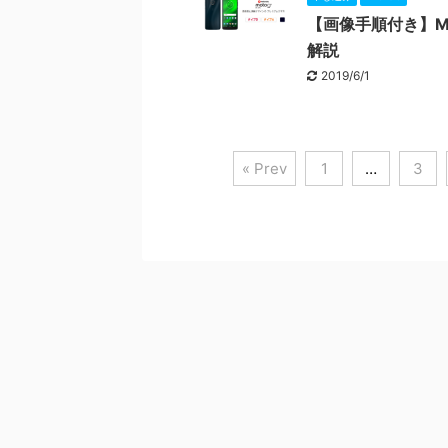
【画像手順付き】Mot
解説
2019/6/1
« Prev
1
…
3